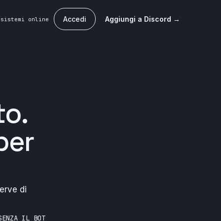
Accedi
Aggiungi a Discord →
 sistemi online
to
.
per
erve di
SENZA IL BOT