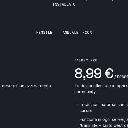
INSTALLATO
MENSILE
ANNUALE
−20%
TALKSY PRO
8,99 €
/ mes
 al mese più un azzeramento
Traduzioni illimitate in ogni
community.
Traduzioni automatiche, m
✓
cui sei
Funziona in ogni server, a
✓
/translate + tasto destro