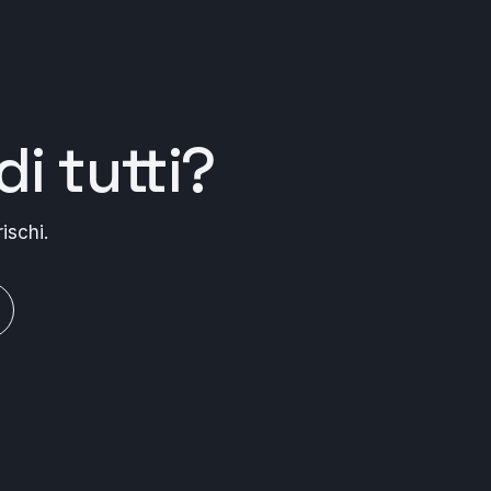
di tutti
?
ischi.