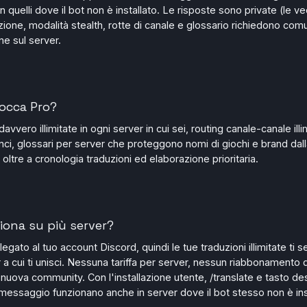
n quelli dove il bot non è installato. Le risposte sono private (le ve
ione, modalità stealth, rotte di canale e glossario richiedono co
one sul server.
occa Pro?
avvero illimitate in ogni server in cui sei, routing canale-canale illi
i, glossari per server che proteggono nomi di giochi e brand dal
 oltre a cronologia traduzioni ed elaborazione prioritaria.
iona su più server?
legato al tuo account Discord, quindi le tue traduzioni illimitate ti 
 a cui ti unisci. Nessuna tariffa per server, nessun riabbonamento
a nuova community. Con l'installazione utente, /translate e tasto d
essaggio funzionano anche in server dove il bot stesso non è inst