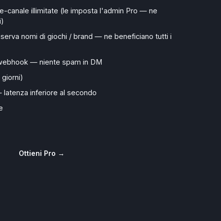
e-canale illimitate (le imposta l'admin Pro — ne
i)
serva nomi di giochi / brand — ne beneficiano tutti i
e webhook — niente spam in DM
 giorni)
— latenza inferiore al secondo
e
Ottieni Pro →