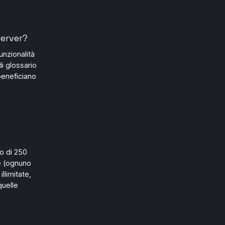
server?
unzionalità
di glossario
 beneficiano
o di 250
e (ognuno
llimitate,
quelle