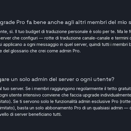
pgrade Pro fa bene anche agli altri membri del mio 
nte, sì. Il tuo budget di traduzione personale è solo per te. Ma le f
i server che configuri — rotte di traduzione canale-canale e termini 
— si applicano a ogni messaggio in quel server, quindi tutti i membri
 e del glossario che crei come admin Pro.
are un solo admin del server o ogni utente?
 tuo server. Se i membri raggiungono regolarmente il tetto gratuit
 ogni utente intensivo conviene che faccia upgrade individualment
mitato). Se ti servono solo le funzionalità admin esclusive Pro (rotte i
llimitato), basta un solo abbonamento Pro di un qualsiasi admin — 
ivello di server beneficiano tutti.