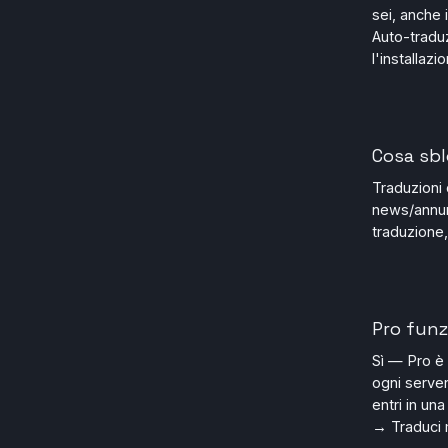
sei, anche i
Auto-traduz
l'installazi
Cosa sbl
Traduzioni d
news/annunc
traduzione,
Pro funz
Sì — Pro è 
ogni server
entri in un
→ Traduci m