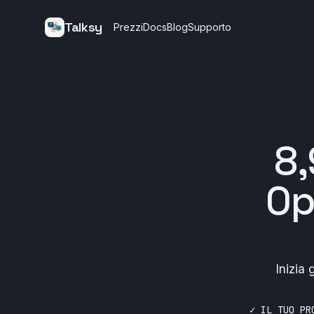
Talksy
Prezzi
Docs
Blog
Supporto
8
Op
Inizia
✓ IL TUO PR