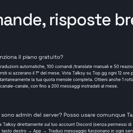
ande, risposte bre
ziona il piano gratuito?
traduzioni automatiche, 100 comandi /translate manuali e 50 reazio
limiti si azzerano il 1° del mese. Vota Talksy su Top.gg ogni 12 ore 
tantaneamente la tua quota mensile completa. Ottieni anche 1 rotta
canale-canale, con fino a 200 messaggi instradati al mese.
 sono admin del server? Posso usare comunque Ta
la Talksy direttamente sul tuo account Discord (senza permessi di
e tasto destro → App → Traduci messaggio funzionano in ogni serv