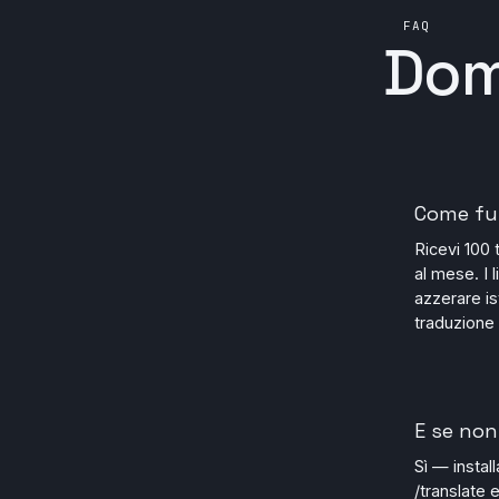
FAQ
Dom
Come fun
Ricevi 100 
al mese. I 
azzerare is
traduzione 
E se non
Sì — instal
/translate 