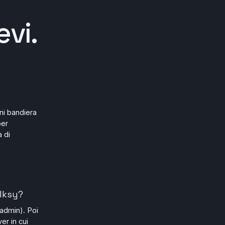
vi.
ni bandiera
per
 di
lksy?
 admin). Poi
er in cui