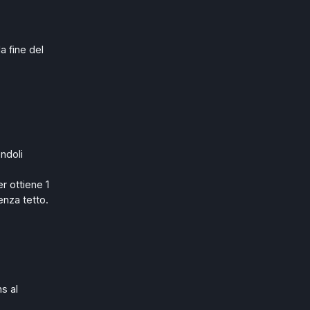
a fine del
ndoli
r ottiene 1
enza tetto.
ns al