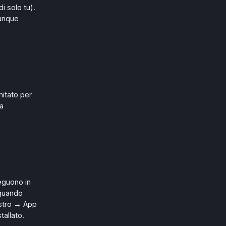
di solo tu).
munque
mitato per
la
seguono in
 quando
estro → App
allato.