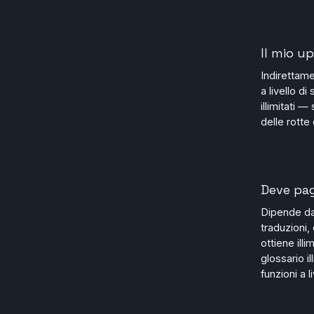
Il mio u
Indirettame
a livello d
illimitati 
delle rotte
Deve pag
Dipende dal
traduzioni,
ottiene illi
glossario i
funzioni a l