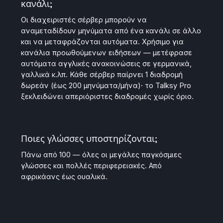
κανάλι;
Οι διαχειριστές σέρβερ μπορούν να
αναμεταδίδουν μηνύματα από ένα κανάλι σε άλλο
και να μεταφράζονται αυτόματα. Χρήσιμο για
κανάλια προωθούμενων ειδήσεων — μετέφρασε
αυτόματα αγγλικές ανακοινώσεις σε γερμανικά,
γαλλικά κ.λπ. Κάθε σέρβερ παίρνει 1 διαδρομή
δωρεάν (έως 200 μηνύματα/μήνα)· το Talksy Pro
ξεκλειδώνει απεριόριστες διαδρομές χωρίς όριο.
Ποιες γλώσσες υποστηρίζονται;
Πάνω από 100 — όλες οι μεγάλες παγκόσμιες
γλώσσες και πολλές περιφερειακές. Από
αφρικάανς έως ουαλικά.