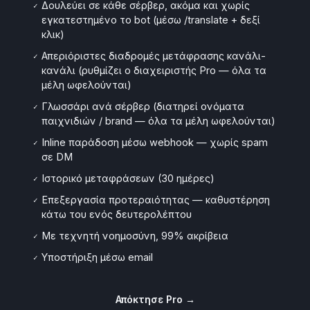
Δουλεύει σε κάθε σέρβερ, ακόμα και χωρίς
✓
εγκατεστημένο το bot (μέσω /translate + δεξί
κλικ)
Απεριόριστες διαδρομές μετάφρασης κανάλι-
✓
κανάλι (ρυθμίζει ο διαχειριστής Pro — όλα τα
μέλη ωφελούνται)
Γλωσσάρι ανά σέρβερ (διατηρεί ονόματα
✓
παιχνιδιών / brand — όλα τα μέλη ωφελούνται)
Inline παράδοση μέσω webhook — χωρίς spam
✓
σε DM
Ιστορικό μεταφράσεων (30 ημέρες)
✓
Επεξεργασία προτεραιότητας — καθυστέρηση
✓
κάτω του ενός δευτερολέπτου
Με τεχνητή νοημοσύνη, 99% ακρίβεια
✓
Υποστήριξη μέσω email
✓
Απόκτησε Pro →