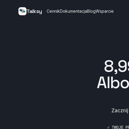
Talksy
Cennik
Dokumentacja
Blog
Wsparcie
8,9
Alb
Zacznij
✓ TWOJE P