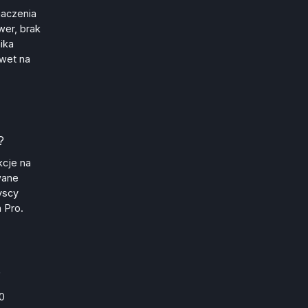
maczenia
wer, brak
ika
awet na
?
kcje na
wane
yscy
 Pro.
?
0