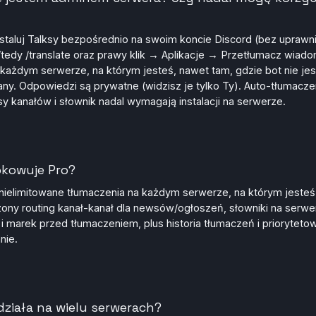
staluj Talksy bezpośrednio na swoim koncie Discord (bez uprawn
tedy /translate oraz prawy klik → Aplikacje → Przetłumacz wiad
a każdym serwerze, na którym jesteś, nawet tam, gdzie bot nie jes
any. Odpowiedzi są prywatne (widzisz je tylko Ty). Auto-tłumaczen
asy kanałów i słownik nadal wymagają instalacji na serwerze.
okowuje Pro?
ielimitowane tłumaczenia na każdym serwerze, na którym jesteś
zony routing kanał-kanał dla newsów/ogłoszeń, słowniki na serwe
 i marek przed tłumaczeniem, plus historia tłumaczeń i prioryteto
nie.
działa na wielu serwerach?