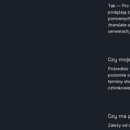
Tak — Pro 
podążają z
ponownych 
/translate
serwerach,
Czy moj
Pośrednio t
poziomie s
terminy sł
członkowie
Czy ma p
Zależy od 