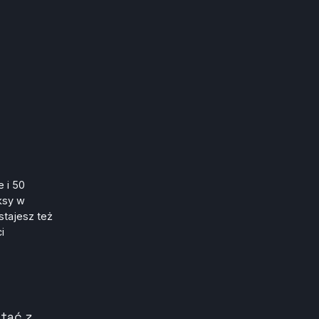
 i 50
lksy w
stajesz też
i
tać z