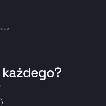
ans po
 każdego
?
.