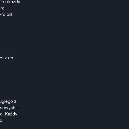
Pro (każdy
Pro
Pro od
jesz do
ugiego z
ewsowych —
td. Każdy
ro