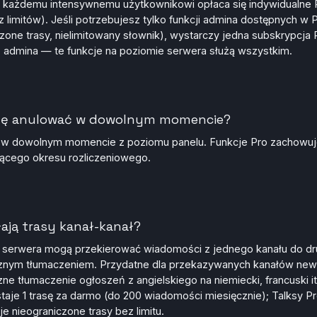
 każdemu intensywnemu użytkownikowi opłaca się indywidualne 
z limitów). Jeśli potrzebujesz tylko funkcji admina dostępnych w 
czone trasy, nielimitowany słownik), wystarczy jedna subskrypcja 
admina — te funkcje na poziomie serwera służą wszystkim.
ę anulować w dowolnym momencie?
j w dowolnym momencie z poziomu panelu. Funkcje Pro zachowu
ącego okresu rozliczeniowego.
łają trasy kanał-kanał?
serwera mogą przekierować wiadomości z jednego kanału do dr
znym tłumaczeniem. Przydatne dla przekazywanych kanałów n
ne tłumaczenie ogłoszeń z angielskiego na niemiecki, francuski i
taje 1 trasę za darmo (do 200 wiadomości miesięcznie); Talksy P
e nieograniczone trasy bez limitu.