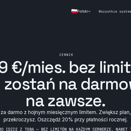
Polski
Wszystkie syste
CENNIK
9 €/mies.
bez limi
o zostań na darm
na zawsze.
 za darmo z hojnym miesięcznym limitem. Zwiększ plan
przekroczysz. Oszczędź 20% przy płatności rocznej.
RO IDZIE Z TOBĄ — BEZ LIMITÓW NA KAŻDYM SERWERZE, NAWET 