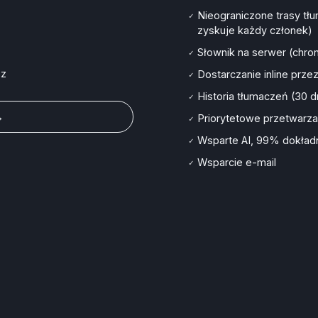
Nieograniczone trasy tł
✓
zyskuje każdy członek)
Słownik na serwer (chro
✓
sz
Dostarczanie inline pr
✓
Historia tłumaczeń (30 d
✓
→
Priorytetowe przetwarza
✓
Wsparte AI, 99% dokład
✓
Wsparcie e-mail
✓