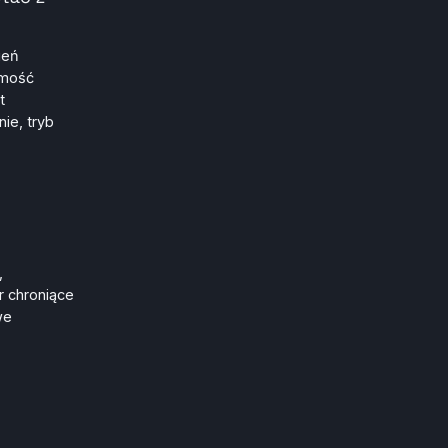
ień
omość
t
ie, tryb
,
r chroniące
we