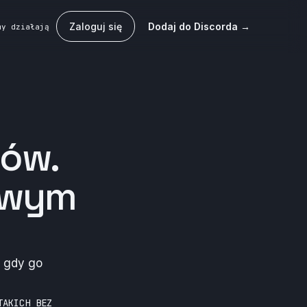
Zaloguj się
Dodaj do Discorda →
my działają
tów
.
owym
, gdy go
TAKICH BEZ