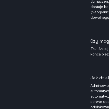
tłumaczeń,
dostaje be
(nieograni
dowolnego 
Czy mog
Tak. Anulu
końca bież
Jak dzia
Adminowie 
automatyc
automatycz
serwer dos
odblokowuj