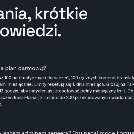
nia, krótkie
owiedzi.
ała plan darmowy?
z 100 automatycznych tłumaczeń, 100 ręcznych komend /translate
gami miesięcznie. Limity resetują się 1. dnia miesiąca. Głosuj na Ta
12 godzin, aby natychmiast zresetować pełny miesięczny limit. Do
umaczeń kanał-kanał, z limitem do 200 przekierowanych wiadomośc
e.
nie jestem adminem serwera? Czy nadal mogę korzys