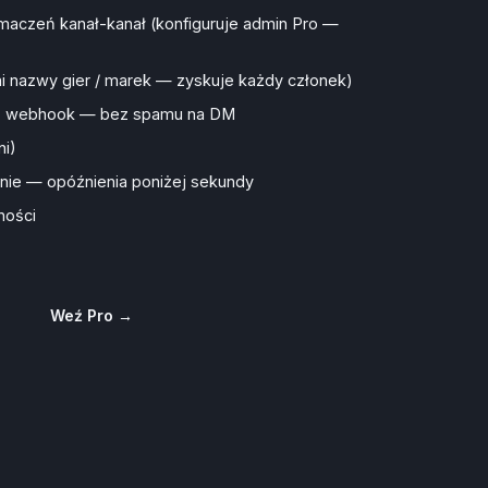
umaczeń kanał-kanał (konfiguruje admin Pro —
ni nazwy gier / marek — zyskuje każdy członek)
zez webhook — bez spamu na DM
ni)
nie — opóźnienia poniżej sekundy
ności
Weź Pro →