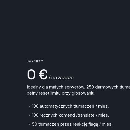
DARMOWY
0 €
/ na zawsze
Idealny dla małych serwerów. 250 darmowych tłuma
pełny reset limitu przy głosowaniu.
100 automatycznych tłumaczeń / mies.
✓
100 ręcznych komend /translate / mies.
✓
50 tłumaczeń przez reakcję flagą / mies.
✓