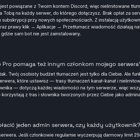
jest powiązane z Twoim kontem Discord, więc nielimitowane tłu
a Tobą na każdy serwer, do którego dołączysz. Brak opłat za ser
subskrypcji przy nowych społecznościach. Z instalacją użytkown
 oraz prawy klik → Aplikacje → Przetłumacz wiadomość działają n
 gdzie sam bot nie jest zainstalowany.
e Pro pomaga też innym członkom mojego serwera
ak. Twój osobisty budżet tłumaczeń jest tylko dla Ciebie. Ale fun
erwera, które ustawisz — trasy tłumaczeń kanał-kanał i nielimito
ownika — dotyczą każdej wiadomości na tym serwerze, więc wsz
 korzystają z tras i słownika tworzonych przez Ciebie jako admina
łacić jeden admin serwera, czy każdy użytkownik
serwera. Jeśli członkowie regularnie wyczerpują darmowy limit 25