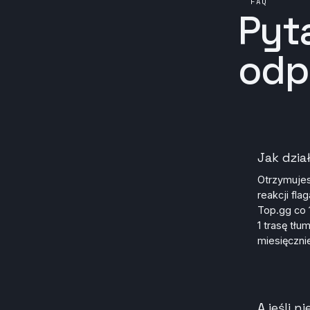
FAQ
Pyta
odp
Jak dzi
Otrzymujes
reakcji fla
Top.gg co 
1 trasę tł
miesięczni
A jeśli 