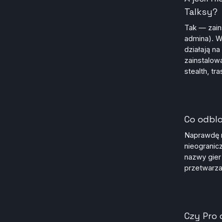
Talksy?
Tak — zain
admina). W
działają n
zainstalow
stealth, tr
Co odbl
Naprawdę n
nieogranic
nazwy gier
przetwarza
Czy Pro 