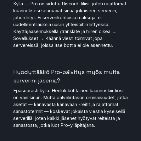
Kyllä — Pro on sidottu Discord-tiliisi, joten rajattomat
käännöksesi seuraavat sinua jokaiseen serveriin,
johon liityt. Ei serverikohtaisia maksuja, ei
uudelleentilauksia uusiin yhteisöihin liittyessä.
Käyttäjäasennuksella /translate ja hiiren oikea →
Sovellukset → Käännä viesti toimivat jopa
servereissä, joissa itse bottia ei ole asennettu.
Hyödyttääkö Pro-päivitys myös muita
serverini jäseniä?
Epäsuorasti kyllä. Henkilökohtainen käännöskiintiösi
on vain sinun. Mutta palvelintason ominaisuudet, jotka
asetat — kanavasta kanavaan -reitit ja rajattomat
sanastotermit — koskevat jokaista viestiä kyseisellä
serverillä, joten kaikki jäsenet hyötyvät reiteistä ja
sanastosta, jotka luot Pro-ylläpitäjänä.