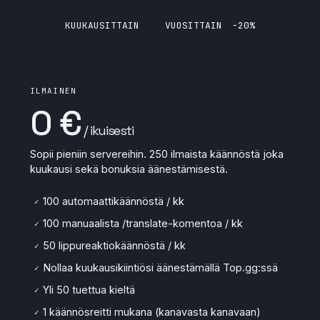
KUUKAUSITTAIN
VUOSITTAIN
−20%
ILMAINEN
0 €
/ ikuisesti
Sopii pieniin servereihin. 250 ilmaista käännöstä joka
kuukausi sekä bonuksia äänestämisestä.
100 automaattikäännöstä / kk
✓
100 manuaalista /translate-komentoa / kk
✓
50 lippureaktiokäännöstä / kk
✓
Nollaa kuukausikiintiösi äänestämällä Top.gg:ssä
✓
Yli 50 tuettua kieltä
✓
1 käännösreitti mukana (kanavasta kanavaan)
✓