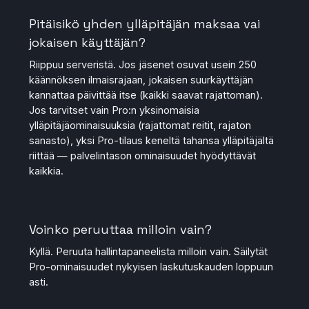
Pitäisikö yhden ylläpitäjän maksaa vai
jokaisen käyttäjän?
Riippuu serveristä. Jos jäsenet osuvat usein 250
käännöksen ilmaisrajaan, jokaisen suurkäyttäjän
kannattaa päivittää itse (kaikki saavat rajattoman).
Jos tarvitset vain Pro:n yksinomaisia
ylläpitäjäominaisuuksia (rajattomat reitit, rajaton
sanasto), yksi Pro-tilaus keneltä tahansa ylläpitäjältä
riittää — palvelintason ominaisuudet hyödyttävät
kaikkia.
Voinko peruuttaa milloin vain?
Kyllä. Peruuta hallintapaneelista milloin vain. Säilytät
Pro-ominaisuudet nykyisen laskutuskauden loppuun
asti.