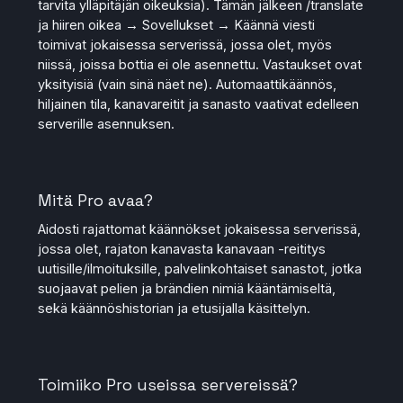
tarvita ylläpitäjän oikeuksia). Tämän jälkeen /translate
ja hiiren oikea → Sovellukset → Käännä viesti
toimivat jokaisessa serverissä, jossa olet, myös
niissä, joissa bottia ei ole asennettu. Vastaukset ovat
yksityisiä (vain sinä näet ne). Automaattikäännös,
hiljainen tila, kanavareitit ja sanasto vaativat edelleen
serverille asennuksen.
Mitä Pro avaa?
Aidosti rajattomat käännökset jokaisessa serverissä,
jossa olet, rajaton kanavasta kanavaan -reititys
uutisille/ilmoituksille, palvelinkohtaiset sanastot, jotka
suojaavat pelien ja brändien nimiä kääntämiseltä,
sekä käännöshistorian ja etusijalla käsittelyn.
Toimiiko Pro useissa servereissä?