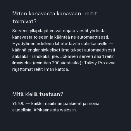
Miten kanavasta kanavaan -reitit
toimivat?
Serverin ylläpitäjät voivat ohjata viestit yhdestä
kanavasta toiseen ja kääntää ne automaattisesti.
Hyödyllinen edelleen lähetettäville uutiskanaville —
käännä englanninkieliset ilmoitukset automaattisesti
saksaksi, ranskaksi jne. Jokainen serveri saa 1 reitin
ilmaiseksi (enintään 200 viestiä/kk); Talksy Pro avaa
rajattomat reitit ilman kattoa.
Mitä kieliä tuetaan?
Yli 100 — kaikki maailman pääkielet ja monia
alueellisia. Afrikaansista walesiin.