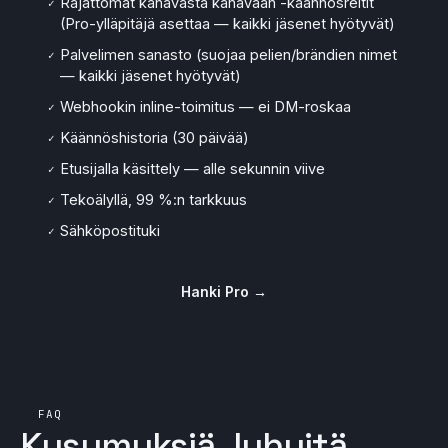
Rajattomat kanavasta kanavaan -käännösreitit
✓
(Pro-ylläpitäjä asettaa — kaikki jäsenet hyötyvät)
Palvelimen sanasto (suojaa pelien/brändien nimet
✓
— kaikki jäsenet hyötyvät)
Webhookin inline-toimitus — ei DM-roskaa
✓
Käännöshistoria (30 päivää)
✓
Etusijalla käsittely — alle sekunnin viive
✓
Tekoälyllä, 99 %:n tarkkuus
✓
Sähköpostituki
✓
Hanki Pro →
FAQ
Kysymyksiä, lyhyitä