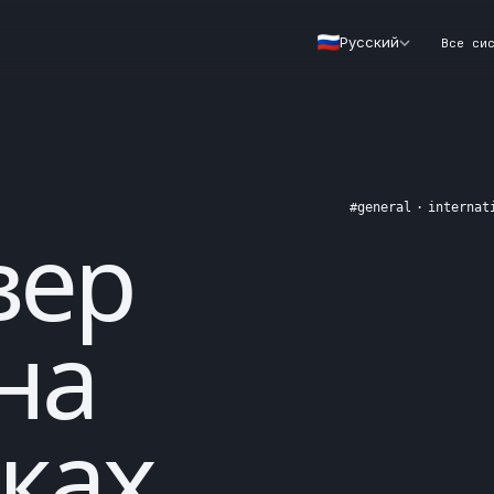
Русский
Все си
#
general
·
internat
вер
на
ках
.