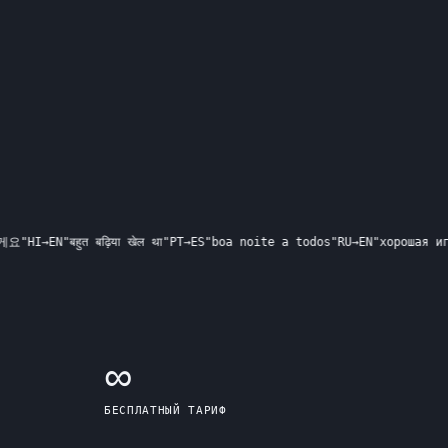
HI
→
EN
"
बहुत बढ़िया खेल था
"
PT
→
ES
"
boa noite a todos
"
RU
→
EN
"
хорошая игра к
∞
БЕСПЛАТНЫЙ ТАРИФ