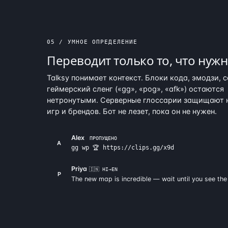
05 / УМНОЕ ОПРЕДЕЛЕНИЕ
Переводит только то, что нужн
Talksy понимает контекст. Блоки кода, эмодзи, 
геймерский сленг («gg», «pog», «afk») остаются
нетронутыми. Серверные глоссарии защищают 
игр и брендов. Бот не лезет, пока он не нужен.
Alex
ПРОПУЩЕНО
A
gg wp 🏆 https://clips.gg/x9d
Priya
🇮🇳 HI→EN
P
The new map is incredible — wait until you see the 