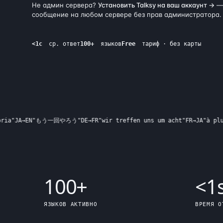
Не админ сервера?
Установить Talksy на ваш аккаунт →
— 
сообщение на любом сервере без прав администратора.
<1с
ср. ответ
100+
языков
Free
тариф · без карты
JA
→
EN
"
もう一回やろう
"
DE
→
FR
"
wir treffen uns um acht
"
FR
→
JA
"
à plus ta
100+
<
1
ЯЗЫКОВ АКТИВНО
ВРЕМЯ О