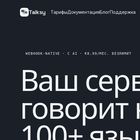
Talksy
Тарифы
Документация
Блог
Поддержка
WEBHOOK-NATIVE · С AI · €8,99/МЕС. БЕЗЛИМИТ
Ваш сер
говорит 
100+ язы