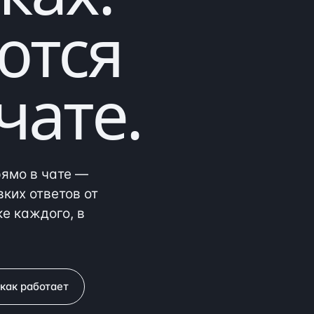
ются
чате.
рямо в чате —
вких ответов от
е каждого, в
как работает