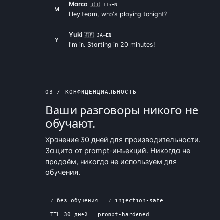
Marco
🇮🇹 IT→EN
M
Hey team, who's playing tonight?
Yuki
🇯🇵 JA→EN
Y
I'm in. Starting in 20 minutes!
03 / КОНФИДЕНЦИАЛЬНОСТЬ
Ваши разговоры никого не
обучают.
Хранение 30 дней для производительности.
Защита от prompt-инъекций. Никогда не
продаём, никогда не используем для
обучения.
✓ без обучения
✓ injection-safe
TTL 30 дней
prompt-hardened