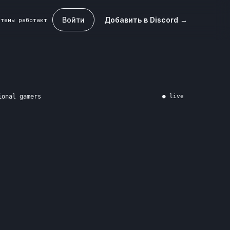
Войти
Добавить в Discord →
стемы работают
ional gamers
● live