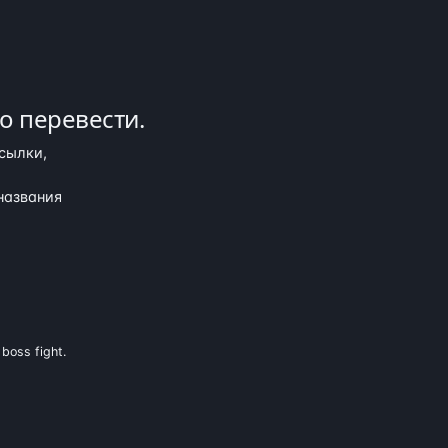
о перевести.
ссылки,
названия
boss fight.