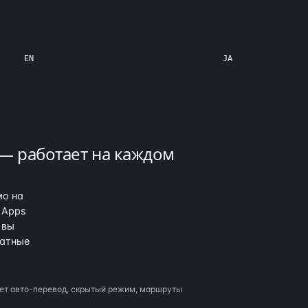
EN
JA
— работает на каждом
мо на
→ Apps
 вы
ватные
ает авто-перевод, скрытый режим, маршруты