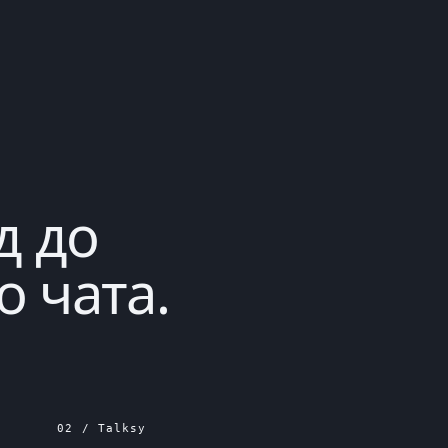
д
до
 чата.
02 / Talksy