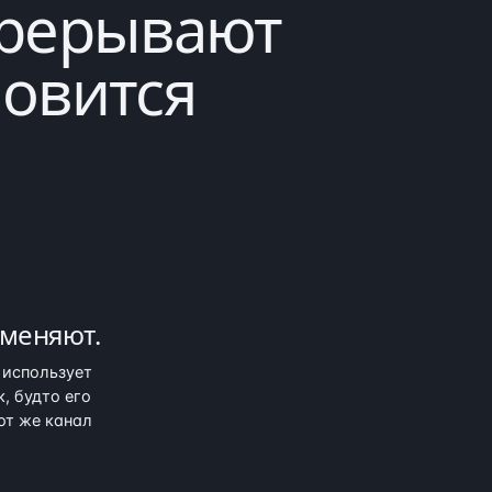
прерывают
новится
аменяют
.
y использует
, будто его
от же канал