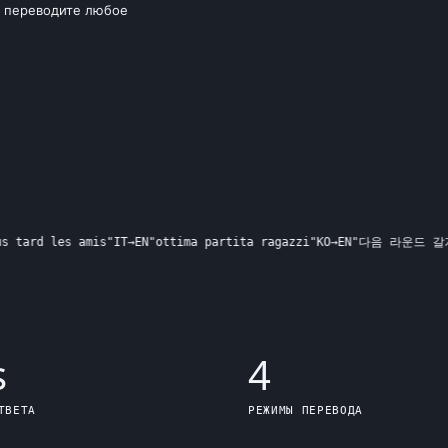
переводите любое
rd les amis
"
IT
→
EN
"
ottima partita ragazzi
"
KO
→
EN
"
다음 라운드 갈게요
"
s
4
ТВЕТА
РЕЖИМЫ ПЕРЕВОДА