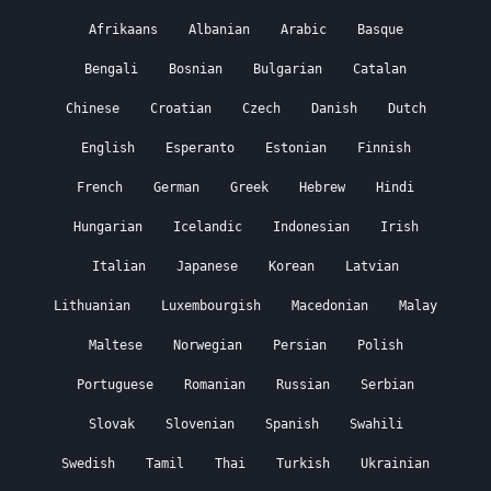
Afrikaans
Albanian
Arabic
Basque
Bengali
Bosnian
Bulgarian
Catalan
Chinese
Croatian
Czech
Danish
Dutch
English
Esperanto
Estonian
Finnish
French
German
Greek
Hebrew
Hindi
Hungarian
Icelandic
Indonesian
Irish
Italian
Japanese
Korean
Latvian
Lithuanian
Luxembourgish
Macedonian
Malay
Maltese
Norwegian
Persian
Polish
Portuguese
Romanian
Russian
Serbian
Slovak
Slovenian
Spanish
Swahili
Swedish
Tamil
Thai
Turkish
Ukrainian