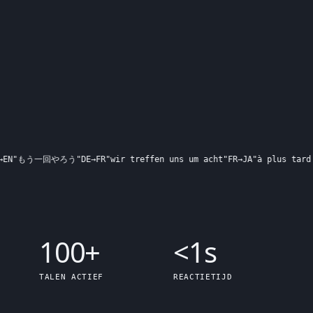
もう一回やろう
"
DE
→
FR
"
wir treffen uns um acht
"
FR
→
JA
"
à plus tard les
100+
<
1s
TALEN ACTIEF
REACTIETIJD