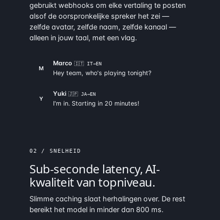
gebruikt webhooks om elke vertaling te posten
alsof de oorspronkelijke spreker het zei —
zelfde avatar, zelfde naam, zelfde kanaal —
alleen in jouw taal, met een vlag.
Marco
🇮🇹 IT→EN
M
Hey team, who's playing tonight?
Yuki
🇯🇵 JA→EN
Y
I'm in. Starting in 20 minutes!
02 / SNELHEID
Sub-seconde latency, AI-
kwaliteit van topniveau.
Slimme caching slaat herhalingen over. De rest
bereikt het model in minder dan 800 ms.