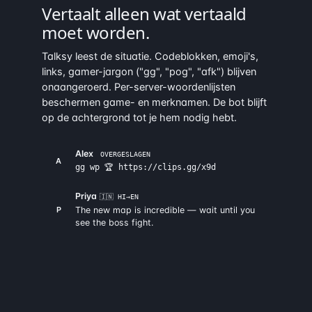
Vertaalt alleen wat vertaald
moet worden.
Talksy leest de situatie. Codeblokken, emoji's,
links, gamer-jargon ("gg", "pog", "afk") blijven
onaangeroerd. Per-server-woordenlijsten
beschermen game- en merknamen. De bot blijft
op de achtergrond tot je hem nodig hebt.
Alex
OVERGESLAGEN
A
gg wp 🏆 https://clips.gg/x9d
Priya
🇮🇳 HI→EN
P
The new map is incredible — wait until you
see the boss fight.