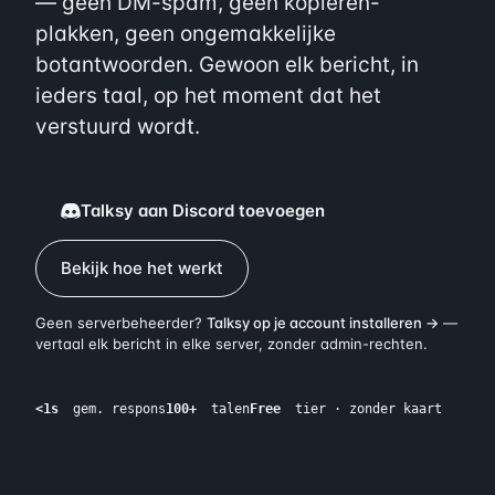
— geen DM-spam, geen kopiëren-
plakken, geen ongemakkelijke
botantwoorden. Gewoon elk bericht, in
ieders taal, op het moment dat het
verstuurd wordt.
Talksy aan Discord toevoegen
Bekijk hoe het werkt
Geen serverbeheerder?
Talksy op je account installeren →
—
vertaal elk bericht in elke server, zonder admin-rechten.
<1s
gem. respons
100+
talen
Free
tier · zonder kaart