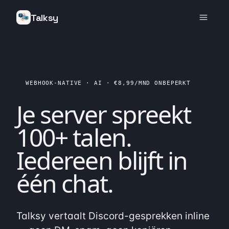
Talksy
WEBHOOK-NATIVE · AI · €8,99/MND ONBEPERKT
Je server spreekt
100+ talen
.
Iedereen blijft in
één
chat.
Talksy vertaalt Discord-gesprekken inline