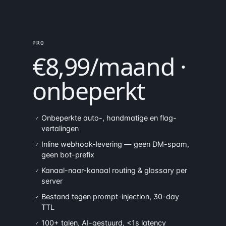
PRO
€8,99/maand ·
onbeperkt
Onbeperkte auto-, handmatige en flag-
✓
vertalingen
Inline webhook-levering — geen DM-spam,
✓
geen bot-prefix
Kanaal-naar-kanaal routing & glossary per
✓
server
Bestand tegen prompt-injection, 30-day
✓
TTL
100+ talen, AI-gestuurd, <1s latency
✓