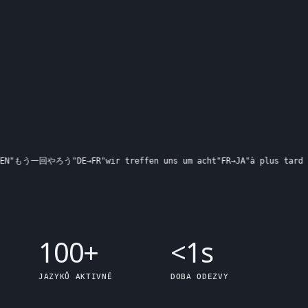
もう一回やろう
"
DE
→
FR
"
wir treffen uns um acht
"
FR
→
JA
"
à plus tard les
100+
<
1s
JAZYKŮ AKTIVNĚ
DOBA ODEZVY