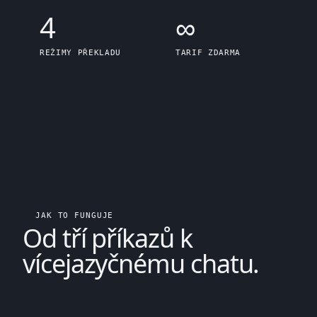
4
∞
REŽIMY PŘEKLADU
TARIF ZDARMA
JAK TO FUNGUJE
Od
tří příkazů
k
vícejazyčnému chatu.