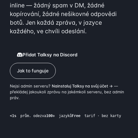
inline — žádný spam v DM, žádné
kopírování, žádné nešikovné odpovědi
botů. Jen každá zpráva, v jazyce
každého, ve chvíli odeslání.
Přidat Talksy na Discord
Jak to funguje
Nejsi admin serveru?
Nainstaluj Talksy na svůj účet →
—
překládej jakoukoli zprávu na jakémkoli serveru, bez admin
práv.
<1s
prům. odezva
100+
jazyků
Free
tarif · bez karty