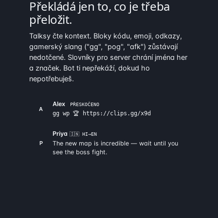
Překládá jen to, co je třeba
přeložit.
Talksy čte kontext. Bloky kódu, emoji, odkazy,
gamerský slang ("gg", "pog", "afk") zůstávají
nedotčené. Slovníky pro server chrání jména her
a značek. Bot ti nepřekáží, dokud ho
nepotřebuješ.
Alex
PŘESKOČENO
A
gg wp 🏆 https://clips.gg/x9d
Priya
🇮🇳 HI→EN
P
The new map is incredible — wait until you
see the boss fight.