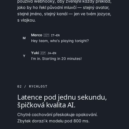
používá webhooky, aby zveřejnil každý překlad,
jako by ho řekl původní mluvčí — stejný avatar,
stejné jméno, stejný kanál — jen ve tvém jazyce,
s vlajkou.
Marco
🇮🇹 IT→EN
M
Hey team, who's playing tonight?
Yuki
🇯🇵 JA→EN
Y
I'm in. Starting in 20 minutes!
02 / RYCHLOST
Latence pod jednu sekundu,
špičková kvalita AI.
Chytré cachování přeskakuje opakování.
Zbytek dorazí k modelu pod 800 ms.