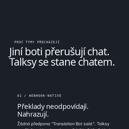
PROČ TÝMY PŘECHÁZEJÍ
Jiní boti přerušují chat.
Talksy se
stane
chatem.
01 / WEBHOOK-NATIVE
Překlady neodpovídají.
Nahrazují
.
Žádná předpona "Translation Bot said:". Talksy