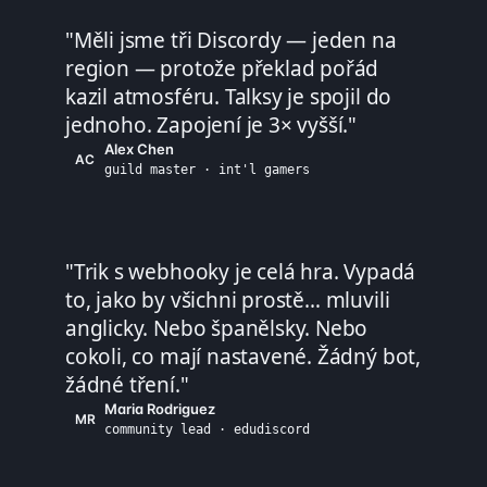
"
Měli jsme tři Discordy — jeden na
region — protože překlad pořád
kazil atmosféru. Talksy je spojil do
jednoho. Zapojení je 3× vyšší.
"
Alex Chen
AC
guild master · int'l gamers
"
Trik s webhooky je celá hra. Vypadá
to, jako by všichni prostě… mluvili
anglicky. Nebo španělsky. Nebo
cokoli, co mají nastavené. Žádný bot,
žádné tření.
"
Maria Rodriguez
MR
community lead · edudiscord