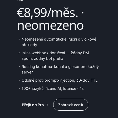
PRO
€8,99/měs. ·
neomezeno
Neomezené automatické, ruční a vlajkové
✓
překlady
Inline webhook doručení — žádný DM
✓
spam, žádný bot prefix
Routing kanál-na-kanál a glosář pro každý
✓
server
Odolné proti prompt-injection, 30-day TTL
✓
100+ jazyků, řízeno AI, latence <1s
✓
Přejít na Pro →
Zobrazit ceník