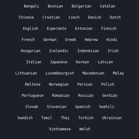
Bengali
Bosnian
Bulgarian
Catalan
Chinese
Croatian
Czech
Danish
Dutch
English
Esperanto
Estonian
Finnish
French
German
Greek
Hebrew
Hindi
Hungarian
Icelandic
Indonesian
Irish
Italian
Japanese
Korean
Latvian
Lithuanian
Luxembourgish
Macedonian
Malay
Maltese
Norwegian
Persian
Polish
Portuguese
Romanian
Russian
Serbian
Slovak
Slovenian
Spanish
Swahili
Swedish
Tamil
Thai
Turkish
Ukrainian
Vietnamese
Welsh