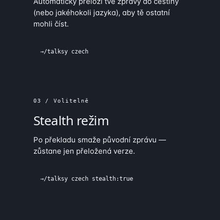
Automaticky přeloží tvé zprávy do češtiny
(nebo jakéhokoli jazyka), aby tě ostatní
mohli číst.
→
/talksy czech
03 / Volitelně
Stealth režim
Po překladu smaže původní zprávu —
zůstane jen přeložená verze.
→
/talksy czech stealth:true