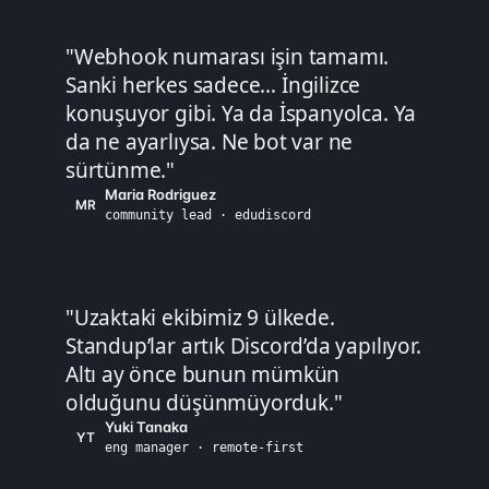
"
Webhook numarası işin tamamı.
Sanki herkes sadece… İngilizce
konuşuyor gibi. Ya da İspanyolca. Ya
da ne ayarlıysa. Ne bot var ne
sürtünme.
"
Maria Rodriguez
MR
community lead · edudiscord
"
Uzaktaki ekibimiz 9 ülkede.
Standup’lar artık Discord’da yapılıyor.
Altı ay önce bunun mümkün
olduğunu düşünmüyorduk.
"
Yuki Tanaka
YT
eng manager · remote-first