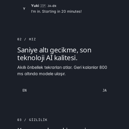
Yuki
🇯🇵 JA→EN
Y
I'm in. Starting in 20 minutes!
02 / HIZ
Saniye altı gecikme, son
teknoloji AI kalitesi.
Akıllı önbellek tekrarları atlar. Geri kalanlar 800
ms altında modele ulaşır.
EN
JA
03 / GIZLILIK