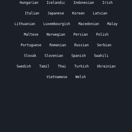
Hungarian
Icelandic
Indonesian
Irish
Italian
Japanese
Korean
Latvian
Lithuanian
Luxembourgish
Macedonian
Malay
Maltese
Norwegian
Persian
Polish
Portuguese
Romanian
Russian
Serbian
Slovak
Slovenian
Spanish
Swahili
Swedish
Tamil
Thai
Turkish
Ukrainian
Vietnamese
Welsh