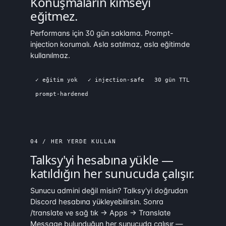
Konuşmaların kimseyi
eğitmez.
Performans için 30 gün saklama. Prompt-
injection korumalı. Asla satılmaz, asla eğitimde
kullanılmaz.
✓ eğitim yok
✓ injection-safe
30 gün TTL
prompt-hardened
04 / HER YERDE KULLAN
Talksy'yi
hesabına
yükle —
katıldığın her sunucuda çalışır.
Sunucu admini değil misin? Talksy'yi doğrudan
Discord hesabına yükleyebilirsin. Sonra
/translate ve sağ tık → Apps → Translate
Message bulunduğun her sunucuda çalışır —