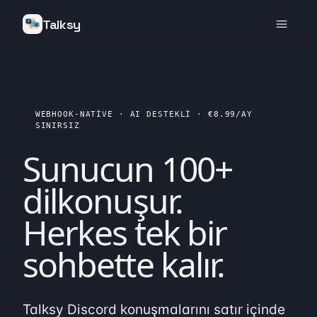
Talksy
WEBHOOK-NATIVE · AI DESTEKLI · €8.99/AY
SINIRSIZ
Sunucun
100+
dil
konuşur.
Herkes
tek bir
sohbette kalır.
Talksy Discord konuşmalarını satır içinde