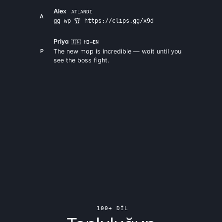
Alex
ATLANDI
A
gg wp 🏆 https://clips.gg/x9d
Priya
🇮🇳 HI→EN
P
The new map is incredible — wait until you
see the boss fight.
100+ DIL