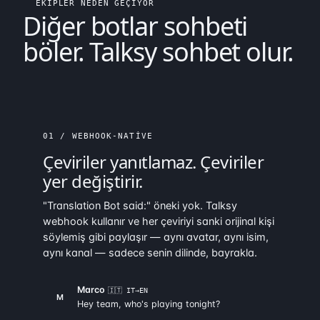
EKIPLER NEDEN GEÇIYOR
Diğer botlar sohbeti
böler. Talksy
sohbet olur
.
01 / WEBHOOK-NATIVE
Çeviriler yanıtlamaz. Çeviriler
yer değiştirir
.
"Translation Bot said:" öneki yok. Talksy
webhook kullanır ve her çeviriyi sanki orijinal kişi
söylemiş gibi paylaşır — aynı avatar, aynı isim,
aynı kanal — sadece senin dilinde, bayrakla.
Marco
🇮🇹 IT→EN
M
Hey team, who's playing tonight?