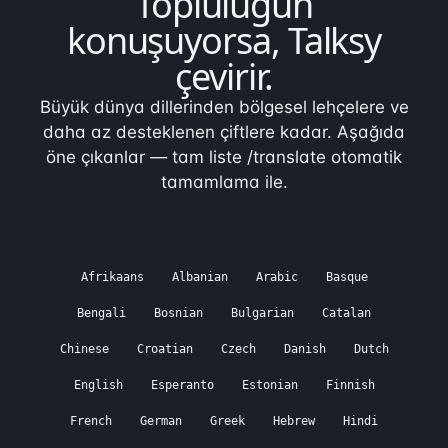
Topluluğun
konuşuyorsa,
Talksy
çevirir
.
Büyük dünya dillerinden bölgesel lehçelere ve
daha az desteklenen çiftlere kadar. Aşağıda
öne çıkanlar — tam liste /translate otomatik
tamamlama ile.
Afrikaans
Albanian
Arabic
Basque
Bengali
Bosnian
Bulgarian
Catalan
Chinese
Croatian
Czech
Danish
Dutch
English
Esperanto
Estonian
Finnish
French
German
Greek
Hebrew
Hindi