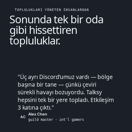
TOPLULUKLARI YÖNETEN INSANLARDAN
Sonunda tek bir oda
gibi hissettiren
topluluklar.
"
Üç ayrı Discord’umuz vardı — bölge
başına bir tane — çünkü çeviri
sürekli havayı bozuyordu. Talksy
hepsini tek bir yere topladı. Etkileşim
3 katına çıktı.
"
Alex Chen
AC
guild master · int'l gamers