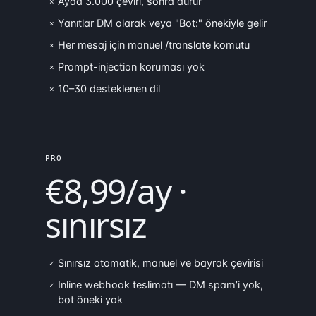
Ayda 3.000 çeviri, sonra durur
×
Yanıtlar DM olarak veya "Bot:" önekiyle gelir
×
Her mesaj için manuel /translate komutu
×
Prompt-injection koruması yok
×
10–30 desteklenen dil
×
PRO
€8,99/ay ·
sınırsız
Sınırsız otomatik, manuel ve bayrak çevirisi
✓
Inline webhook teslimatı — DM spam’i yok,
✓
bot öneki yok