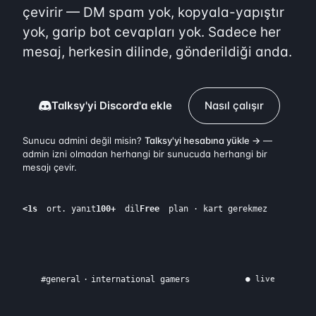
çevirir — DM spam yok, kopyala-yapıştır
yok, garip bot cevapları yok. Sadece her
mesaj, herkesin dilinde, gönderildiği anda.
Talksy'yi Discord'a ekle
Nasıl çalışır
Sunucu admini değil misin?
Talksy'yi hesabına yükle →
—
admin izni olmadan herhangi bir sunucuda herhangi bir
mesajı çevir.
<1s
ort. yanıt
100+
dil
Free
plan · kart gerekmez
#
general
·
international gamers
● live