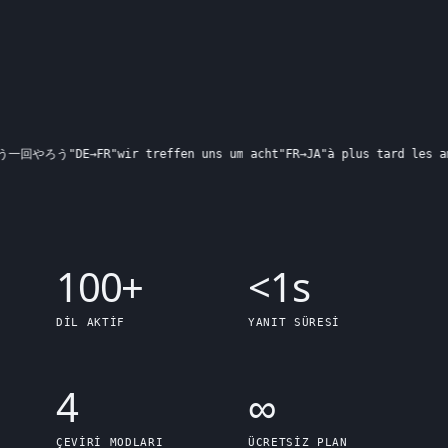
回やろう
"
DE
→
FR
"
wir treffen uns um acht
"
FR
→
JA
"
à plus tard les amis
"
100+
<
1s
DIL AKTIF
YANIT SÜRESI
4
∞
ÇEVIRI MODLARI
ÜCRETSIZ PLAN